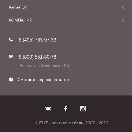
КАТАЛОГ
Мебель
КОМПАНИЯ
Акции и скидки
О компании
Новинки
8 (495) 783-97-33
Реставрация
В наличии
Статьи
Фабрики
8 (800) 551-80-78
Контакты
Бесплатный звонок по РФ
Смотреть адреса на карте
© ELIT - элитная мебель, 2007 - 2026