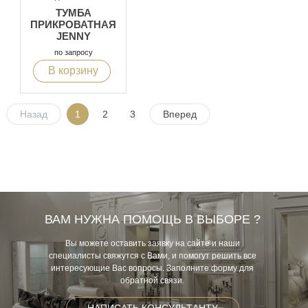
ТУМБА
ПРИКРОВАТНАЯ
JENNY
по запросу
В корзину
Назад
1
2
3
Вперед
ВАМ НУЖНА ПОМОЩЬ В ВЫБОРЕ ?
Вы можете оставить заявку на сайте и наши
специалисты свяжутся с Вами, и помогут решить все
интересующие Вас вопросы. Заполните форму для
обратной связи.