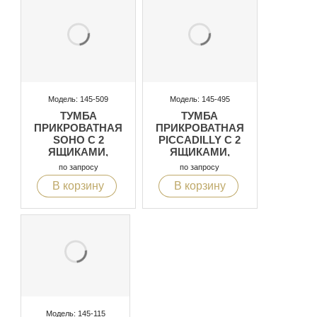
Модель: 145-509
Модель: 145-495
ТУМБА
ТУМБА
ПРИКРОВАТНАЯ
ПРИКРОВАТНАЯ
SOHO С 2
PICCADILLY С 2
ЯЩИКАМИ,
ЯЩИКАМИ,
ОТДЕЛКА:
ОТДЕЛКА:
по запросу
по запросу
ЛАКИРОВАННЫЙ
ЛАКИРОВАННЫЙ
В корзину
В корзину
МАТОВЫЙ
МАТОВЫЙ
БЕЛЫЙ
БЕЛЫЙ
Модель: 145-115