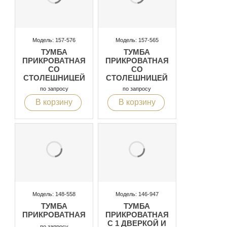
Модель: 157-576
Модель: 157-565
ТУМБА
ТУМБА
ПРИКРОВАТНАЯ
ПРИКРОВАТНАЯ
СО
СО
СТОЛЕШНИЦЕЙ
СТОЛЕШНИЦЕЙ
ИЗ СТЕКЛА С
ИЗ СТЕКЛА С
по запросу
по запросу
ЭФФЕКТОМ
ЭФФЕКТОМ
В корзину
В корзину
МРАМОРА, С
МРАМОРА, С
ПОДСВЕТКОЙ
ПОДСВЕТКОЙ
Модель: 148-558
Модель: 146-947
ТУМБА
ТУМБА
ПРИКРОВАТНАЯ
ПРИКРОВАТНАЯ
С 1 ДВЕРКОЙ И
по запросу