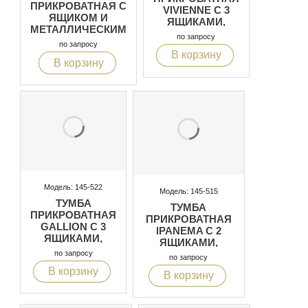
ПРИКРОВАТНАЯ С
VIVIENNE С 3
ЯЩИКОМ И
ЯЩИКАМИ,
МЕТАЛЛИЧЕСКИМ
ОТДЕЛКА:
по запросу
КАРКАСОМ
СЕРЫЙ С
по запросу
В корзину
БЕЛОЙ
В корзину
ПАТИНОЙ
Модель: 145-522
Модель: 145-515
ТУМБА
ТУМБА
ПРИКРОВАТНАЯ
ПРИКРОВАТНАЯ
GALLION С 3
IPANEMA С 2
ЯЩИКАМИ,
ЯЩИКАМИ,
ОТДЕЛКА:
ОТДЕЛКА:
по запросу
по запросу
СЕРЫЙ С
ЛАКИРОВАННЫЙ
В корзину
БЕЛОЙ
В корзину
МАТОВЫЙ
ПАТИНОЙ
БЕЛЫЙ