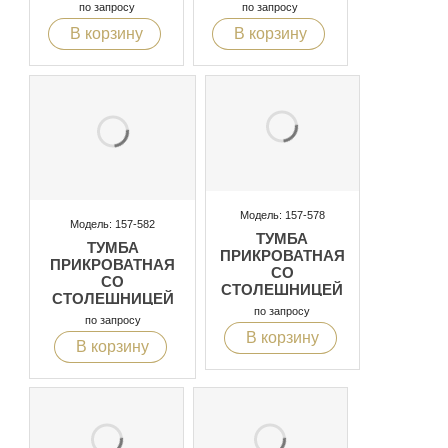
ИЗ СТЕКЛА С
ИЗ СТЕКЛА С
по запросу
по запросу
ЭФФЕКТОМ
ЭФФЕКТОМ
В корзину
В корзину
МРАМОРА, С
МРАМОРА, С
ПОДСВЕТКОЙ
ПОДСВЕТКОЙ
Модель: 157-578
Модель: 157-582
ТУМБА
ТУМБА
ПРИКРОВАТНАЯ
ПРИКРОВАТНАЯ
СО
СО
СТОЛЕШНИЦЕЙ
СТОЛЕШНИЦЕЙ
ИЗ СТЕКЛА С
по запросу
ИЗ СТЕКЛА С
по запросу
ЭФФЕКТОМ
ЭФФЕКТОМ
В корзину
МРАМОРА, С
В корзину
МРАМОРА,
ПОДСВЕТКОЙ
МЕТАЛЛИЧЕСКИЕ
НОЖКИ
ПОЗОЛОЧЕННЫЕ