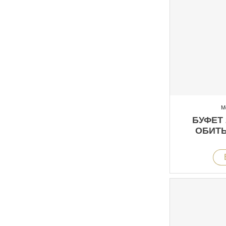
М
БУФЕТ 
ОБИТ