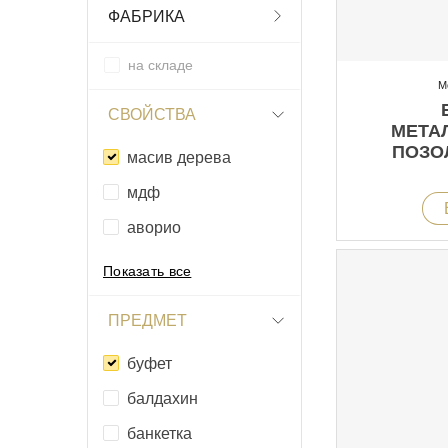
ФАБРИКА
на складе
М
СВОЙСТВА
МЕТА
ПОЗО
масив дерева
Н
мдф
аворио
Показать все
ПРЕДМЕТ
буфет
балдахин
банкетка