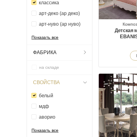
классика
арт-деко (ар деко)
арт-нуво (ар нуво)
Композ
Детская 
EBANIS
Показать все
ФАБРИКА
на складе
СВОЙСТВА
белый
мдф
аворио
Показать все