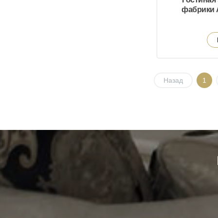
фабрики A
Назад
1