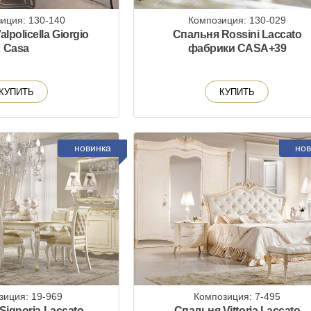
иция: 130-140
Композиция: 130-029
lpolicella Giorgio
Спальня Rossini Laccato
Casa
фабрики CASA+39
КУПИТЬ
КУПИТЬ
новинка
нов
зиция: 19-969
Композиция: 7-495
Signoria Laccato
Спальня Vittoria Laccato