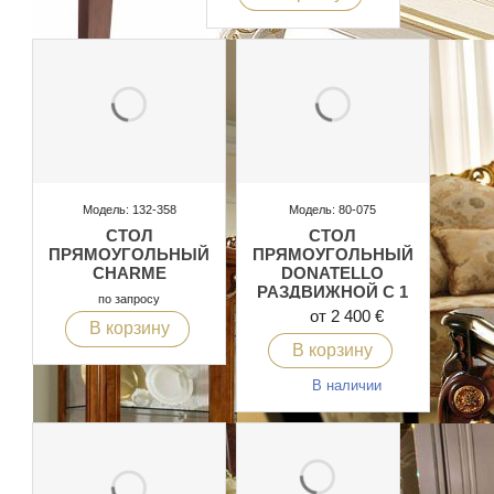
Модель: 132-358
Модель: 80-075
СТОЛ
СТОЛ
ПРЯМОУГОЛЬНЫЙ
ПРЯМОУГОЛЬНЫЙ
CHARME
DONATELLO
РАЗДВИЖНОЙ С 1
по запросу
ВСТАВКОЙ
от 2 400 €
В корзину
В корзину
В наличии