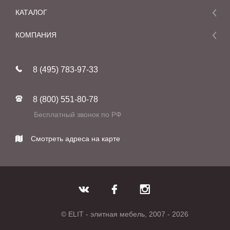
КАТАЛОГ
Мебель
КОМПАНИЯ
Акции и скидки
О компании
Новинки
8 (495) 783-97-33
Реставрация
В наличии
Статьи
Фабрики
8 (800) 551-80-78
Контакты
Бесплатный звонок по РФ
Смотреть адреса на карте
© ELIT - элитная мебель, 2007 - 2026