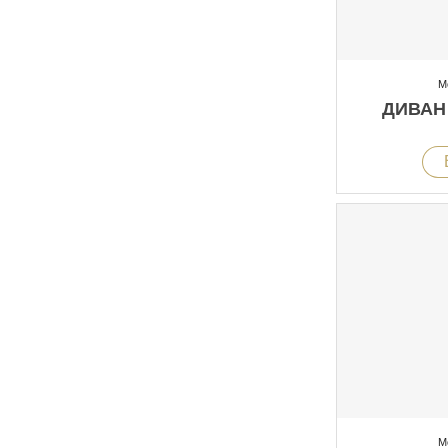
М
ДИВАН
М