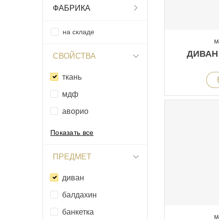
ФАБРИКА
на складе
М
ДИВАН
СВОЙСТВА
ткань
мдф
аворио
Показать все
ПРЕДМЕТ
диван
балдахин
банкетка
М