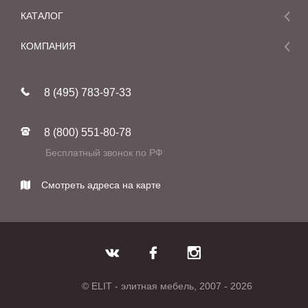
КАТАЛОГ
Мебель
КОМПАНИЯ
Акции и скидки
О компании
Новинки
8 (495) 783-97-33
Реставрация
В наличии
Статьи
Фабрики
8 (800) 551-80-78
Контакты
Бесплатный звонок по РФ
Смотреть адреса на карте
© ELIT - элитная мебель, 2007 - 2026