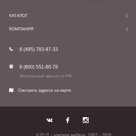
КАТАЛОГ
Мебель
КОМПАНИЯ
Акции и скидки
О компании
Новинки
8 (495) 783-97-33
Реставрация
В наличии
Статьи
Фабрики
8 (800) 551-80-78
Контакты
Бесплатный звонок по РФ
Смотреть адреса на карте
© ELIT - элитная мебель, 2007 - 2026