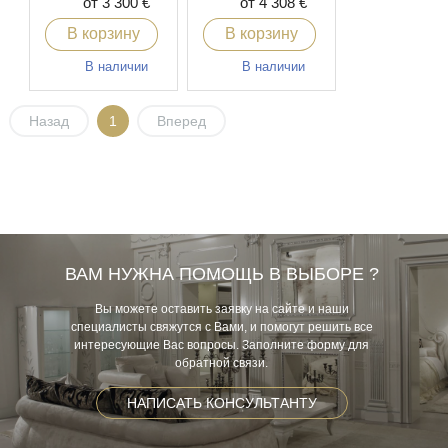
от 3 300 €
от 4 308 €
В корзину
В корзину
В наличии
В наличии
Назад
1
Вперед
ВАМ НУЖНА ПОМОЩЬ В ВЫБОРЕ ?
Вы можете оставить заявку на сайте и наши
специалисты свяжутся с Вами, и помогут решить все
интересующие Вас вопросы. Заполните форму для
обратной связи.
НАПИСАТЬ КОНСУЛЬТАНТУ