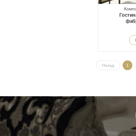
Компо
Гостин
фаб
Назад
1