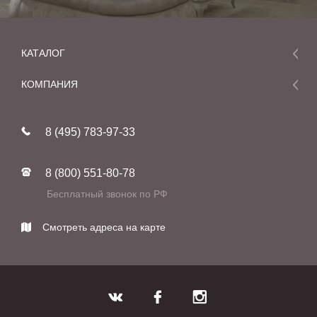
КАТАЛОГ
Мебель
КОМПАНИЯ
Акции и скидки
О компании
Новинки
8 (495) 783-97-33
Реставрация
В наличии
Статьи
Фабрики
8 (800) 551-80-78
Контакты
Бесплатный звонок по РФ
Смотреть адреса на карте