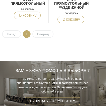
ПРЯМОУГОЛЬНЫЙ
ПРЯМОУГОЛЬНЫЙ
РАЗДВИЖНОЙ
по запросу
по запросу
В корзину
В корзину
Назад
1
Вперед
ВАМ НУЖНА ПОМОЩЬ В ВЫБОРЕ ?
Вы можете оставить заявку на сайте и наши
специалисты свяжутся с Вами, и помогут решить все
интересующие Вас вопросы. Заполните форму для
обратной связи.
НАПИСАТЬ КОНСУЛЬТАНТУ