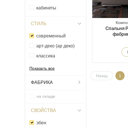
кабинеты
Компо
СТИЛЬ
Спальня Pr
фабри
современный
арт-деко (ар деко)
классика
Показать все
Назад
1
ФАБРИКА
на складе
СВОЙСТВА
эбен