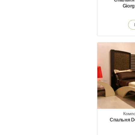
Giorg
Компо
Спальня Do