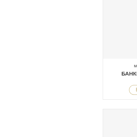
М
БАНК