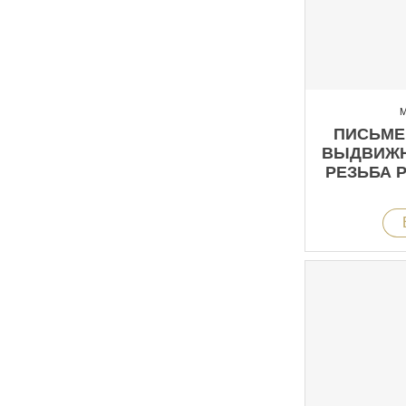
М
ПИСЬМЕ
ВЫДВИЖН
РЕЗЬБА 
И