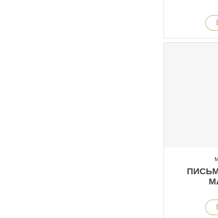
М
ПИСЬМ
M