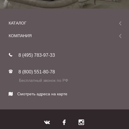
КАТАЛОГ
Мебель
КОМПАНИЯ
Акции и скидки
О компании
Новинки
8 (495) 783-97-33
Реставрация
В наличии
Статьи
Фабрики
8 (800) 551-80-78
Контакты
Бесплатный звонок по РФ
Смотреть адреса на карте