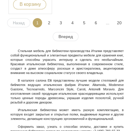
В корзину
Назад
1
2
3
4
5
6
...
20
Вперед
Стильная мебель для библиотеки производства Италии представляет
собой функциональный и элегантные предметы мебели для хранения книг,
которые способны украсить интерьер и сделать его необычайным.
Красивая итальянская библиотека, выполненная в современном стиле,
создаст в доме атмосферу роскоши и аристократизма, акцентировав
внимание на высоком социальном статусе своего владельца.
В каталоге салона Elit представлены лучшие модели стеллажей для
библиотек ведущих итальянских фабрик Италии: Altamoda, Modenese
Gastone, Tecnoarredo, Marconcini Style, Caroti, Antonelli Moravio. Для
изготовления своей продукции итальянские краснодеревщики используют
только ценные породы древесины, украшая изделия позолотой, ручной
резьбой и дорогим декором.
Итальянская библиотека может иметь разную комплектацию, в
которую входят закрытые и открытые полки, выдвижные ящички и другие
элементы, делающие конструкцию эргономичной и функциональной.
Оформить заказ, узнать о способах оплаты, доставке и купить
роскошную библиотеку можно по контактному номеру +7 (495) 783-97-33.