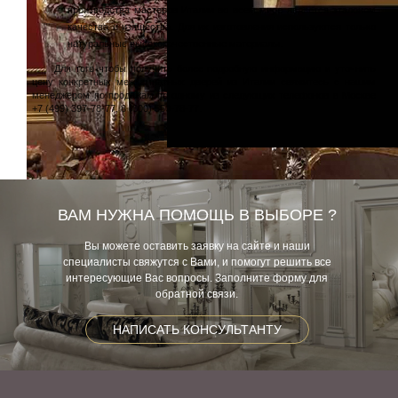
производства мастеров Италии во всем мире является эталоном
качества и изящества. Для их изготовления используются только
натуральные высококачественные материалы.
Для того чтобы получить более подробную информацию и уточнить
цену конкретных межкомнатных дверей из Италии свяжитесь с нашим
менеджером по продажам по одному из следующих телефонов в Москве
+7 (499) 397-78-77, 8 (800) 550-78-77.
ВАМ НУЖНА ПОМОЩЬ В ВЫБОРЕ ?
Вы можете оставить заявку на сайте и наши
специалисты свяжутся с Вами, и помогут решить все
интересующие Вас вопросы. Заполните форму для
обратной связи.
НАПИСАТЬ КОНСУЛЬТАНТУ