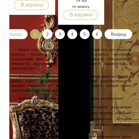
В корзину
по запросу
В корзину
Назад
1
2
3
4
5
6
Вперед
Купить итальянские межкомнатные двери стремятся все ценители
роскоши, поскольку продукция издавна считается настоящим
воплощением превосходного качества и эстетичности. Они выглядят
невероятно изысканно и при этом отличаются надежностью и
практичностью.
В нашем салоне вы можете купить межкомнатные двери из Италии в
разных стилях, дизайнерских сочетаниях. Среди представленных в
каталоге комплектов, вы можете выбрать ту модель, которая станет
украшением вашей квартиры и загородного дома.
Выбирая элитные межкомнатные двери из Италии, вы получаете:
Безупречный стиль. Все полотна отличаются изысканным
декоративным оформлением. Оригинальные витражи, новейшие
технологии обработки древесины, современные методики
окрашивания благодаря чему продукция являются настоящим
произведением искусства.
Продукцию лучших мебельщиков. Элитные межкомнатные двери