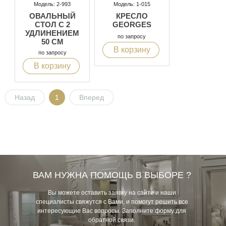
Модель: 2-993
Модель: 1-015
ОВАЛЬНЫЙ
КРЕСЛО
СТОЛ С 2
GEORGES
УДЛИНЕНИЕМ
по запросу
50 CM
В корзину
по запросу
В корзину
Назад
1
Вперед
ВАМ НУЖНА ПОМОЩЬ В ВЫБОРЕ ?
Вы можете оставить заявку на сайте и наши
специалисты свяжутся с Вами, и помогут решить все
интересующие Вас вопросы. Заполните форму для
обратной связи.