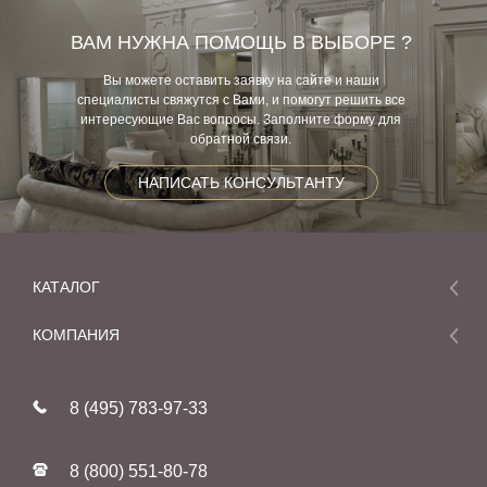
ВАМ НУЖНА ПОМОЩЬ В ВЫБОРЕ ?
Вы можете оставить заявку на сайте и наши
специалисты свяжутся с Вами, и помогут решить все
интересующие Вас вопросы. Заполните форму для
обратной связи.
НАПИСАТЬ КОНСУЛЬТАНТУ
КАТАЛОГ
Мебель
КОМПАНИЯ
Акции и скидки
О компании
Новинки
8 (495) 783-97-33
Реставрация
В наличии
Статьи
Фабрики
8 (800) 551-80-78
Контакты